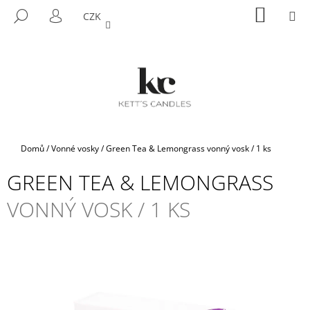
K
Přejít
NÁKUP
M
HLEDAT
CZK
na
KOŠÍK
O
PŘIHLÁŠENÍ
ZPĚT
ZPĚT
obsah
Š
Í
C
K
O
P
O
T
Domů
/
Vonné vosky
/
Green Tea & Lemongrass
vonný vosk / 1 ks
Ř
GREEN TEA & LEMONGRASS
E
B
VONNÝ VOSK / 1 KS
U
J
E
T
E
N