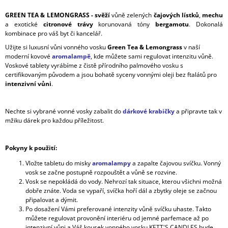
GREEN TEA & LEMONGRASS - svěží
vůně zelených
čajových lístků
,
mechu
a exotické
citronové trávy
korunovaná tóny
bergamotu
. Dokonalá
kombinace pro váš byt či kancelář.
Užijte si luxusní vůni vonného vosku
Green Tea & Lemongrass
v naší
moderní kovové
aromalampě
, kde můžete sami regulovat intenzitu vůně.
Voskové tablety vyrábíme z čistě přírodního palmového vosku s
certifikovaným původem a jsou bohatě syceny vonnými oleji bez ftalátů pro
intenzivní vůni
.
Nechte si vybrané vonné vosky zabalit do
dárkové krabičky
a připravte tak v
mžiku dárek pro každou příležitost.
Pokyny k použití:
Vložte tabletu do misky
aromalampy
a zapalte čajovou svíčku. Vonný
vosk se začne postupně rozpouštět a vůně se rozvine.
Vosk se nepokládá do vody. Nehrozí tak situace, kterou všichni možná
dobře znáte. Voda se vypaří, svíčka hoří dál a zbytky oleje se začnou
připalovat a dýmit.
Po dosažení Vámi preferované intenzity vůně svíčku uhaste. Takto
můžete regulovat provonění interiéru od jemné parfemace až po
intenzivní vůni a Váš kousek vonného vosku KETT'S CANDLES bude