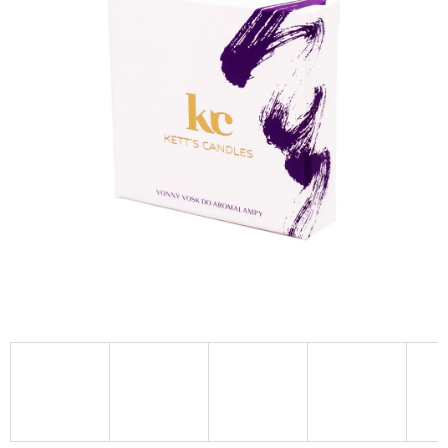
A
J
Í
T
?
HLEDAT
D
O
P
O
R
U
Č
U