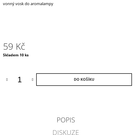
vonný vosk do aromalampy
J
E
M
E
AROMALAMPA
/
59 Kč
BLACK
BOX
Měrná
Skladem 10 ks
990
cena:
Kč
DO KOŠÍKU
POPIS
DISKUZE