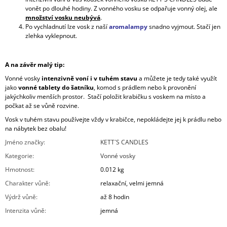
vonět po dlouhé hodiny. Z vonného vosku se odpařuje vonný olej, ale
množství vosku neubývá
.
Po vychladnutí lze vosk z naší
aromalampy
snadno vyjmout. Stačí jen
zlehka vyklepnout.
A na závěr malý tip:
Vonné vosky
intenzivně voní i v tuhém stavu
a můžete je tedy také využít
jako
vonné tablety do šatníku
, komod s prádlem nebo k provonění
jakýchkoliv menších prostor. Stačí položit krabičku s voskem na místo a
počkat až se vůně rozvine.
Vosk v tuhém stavu používejte vždy v krabičce, nepokládejte jej k prádlu nebo
na nábytek bez obalu!
Jméno značky
:
KETT´S CANDLES
Kategorie
:
Vonné vosky
Hmotnost
:
0.012 kg
Charakter vůně
:
relaxační, velmi jemná
Výdrž vůně
:
až 8 hodin
Intenzita vůně
:
jemná