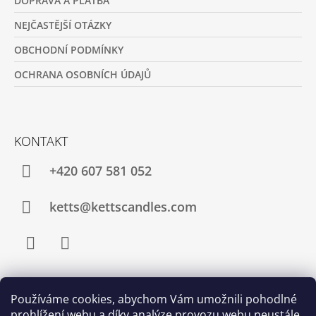
DOPRAVA A PLATBA
NEJČASTĚJŠÍ OTÁZKY
OBCHODNÍ PODMÍNKY
OCHRANA OSOBNÍCH ÚDAJŮ
KONTAKT
+420 607 581 052
ketts@kettscandles.com
Facebook
Instagram
Používáme cookies, abychom Vám umožnili pohodlné
PŘIJÍMÁME ONLINE PLATBY
prohlížení webu a díky analýze provozu webu neustále