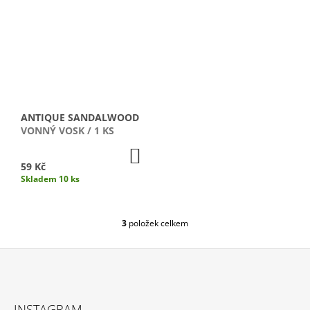
J
E
M
E
POKLOP
NA
SVÍČKU
ČERNÝ
ANTIQUE SANDALWOOD
VONNÝ VOSK / 1 KS
2
300
DO
Kč
KOŠÍKU
59 Kč
Skladem 10 ks
3
položek celkem
O
V
L
Á
D
Z
A
Á
C
INSTAGRAM