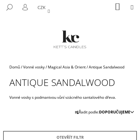
K
Přejít
NÁKUP
M
HLEDAT
CZK
na
KOŠÍK
O
PŘIHLÁŠENÍ
ZPĚT
ZPĚT
obsah
Š
Í
C
K
O
P
O
T
Domů
/
Vonné vosky
/
Magical Asia & Orient
/
Antique Sandalwood
Ř
ANTIQUE SANDALWOOD
E
B
U
Vonné vosky s podmanivou vůní vzácného santalového dřeva.
J
Ř
Řadit podle:
DOPORUČUJEME
E
A
T
Z
E
E
N
OTEVŘÍT FILTR